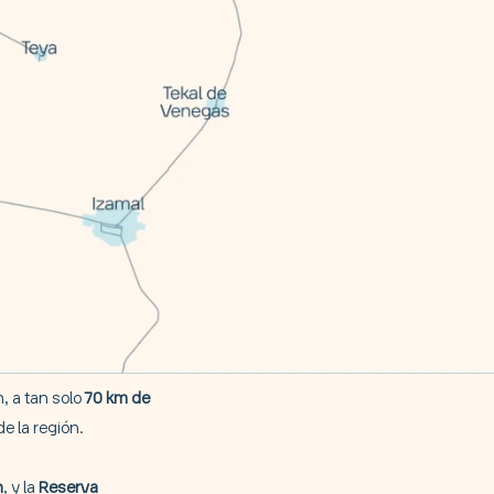
, a tan solo
70 km de
e la región.
h
, y la
Reserva