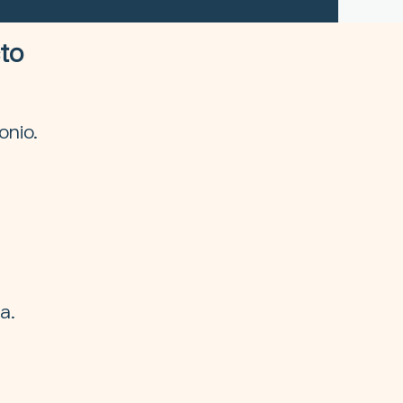
cto
onio.
a.